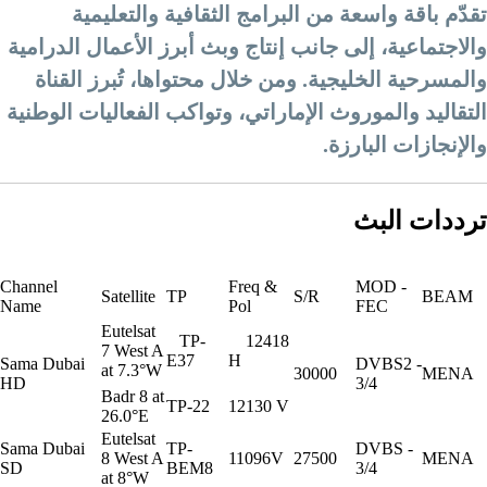
قدّم باقة واسعة من البرامج الثقافية والتعليمية
الاجتماعية، إلى جانب إنتاج وبث أبرز الأعمال الدرامية
المسرحية الخليجية. ومن خلال محتواها، تُبرز القناة
لتقاليد والموروث الإماراتي، وتواكب الفعاليات الوطنية
الإنجازات البارزة.
رددات البث
Channel
Freq &
MOD -
Satellite
TP
S/R
BEAM
Name
Pol
FEC
Eutelsat
TP-
12418
7 West A
E37
H
Sama Dubai
DVBS2 -
at 7.3°W
30000
MENA
HD
3/4
Badr 8 at
TP-22
12130 V
26.0°E
Eutelsat
Sama Dubai
TP-
DVBS -
8 West A
11096V
27500
MENA
SD
BEM8
3/4
at 8°W