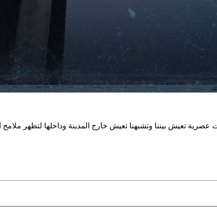
صرية تعيش بيننا وتشبهنا تعيش خارج المدينة وداخلها لتظهر ملامح ال